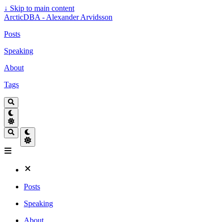
↓
Skip to main content
ArcticDBA - Alexander Arvidsson
Posts
Speaking
About
Tags
Posts
Speaking
About